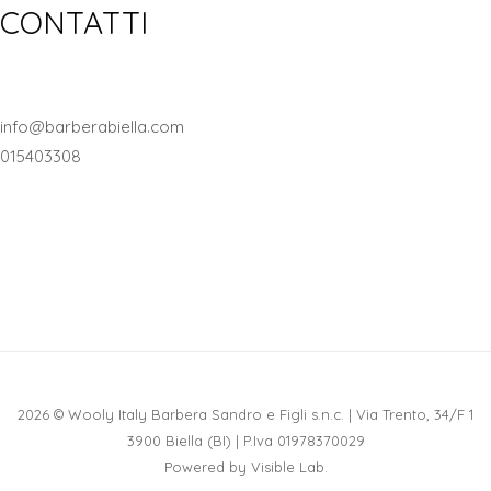
CONTATTI
info@barberabiella.com
015403308
2026 © Wooly Italy Barbera Sandro e Figli s.n.c. | Via Trento, 34/F 1
3900 Biella (BI) | P.Iva 01978370029
Powered by
Visible Lab
.